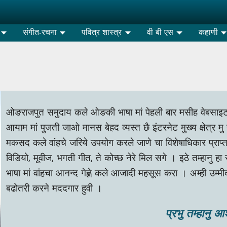
संगीत-रचना
पवित्र शास्त्र
वी बी एस
कहाणी
ओङराजपुत समुदाय कले ओङकी भाषा मां पेहली बार मसीह वेबसाइट प
आयाम मां पुजती जाओ मानस बेहद व्यस्त छै इंटरनेट मुख्य क्षेत्र मु
मकसद कले वांहचे जरिये उपयोग करले जाणे चा विशेषाधिकार प्राप्त 
विडियो, मूवीज, भगती गीत, ते कोच्छ नेरे मिल सगे । इठे तम्हानु ह
भाषा मां वांहचा आनन्द गेह्णे कले आजादी महसूस करा । अम्ही उम्मी
बढोतरी करने मददगार हुवी ।
प्रभु तम्हानु