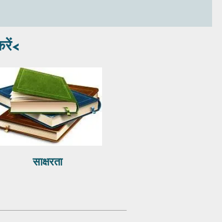
रें<
साक्षरता