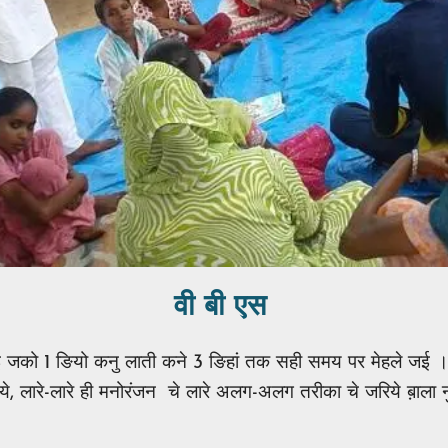
वी बी एस
े जई जको 1 ङियो कनु लाती कने 3 ङिहां तक सही समय पर मेहले जई । ऐ
े, लारे-लारे ही मनोरंजन चे लारे अलग-अलग तरीका चे जरिये ब़ाला न