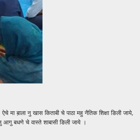
चे मा ब़ाला नु खास किताबी चे पाठा महु नैतिक शिक्षा ङिली जाये,
ु आगु बधणे चे वास्ते शाबासी ङिली जाये ।