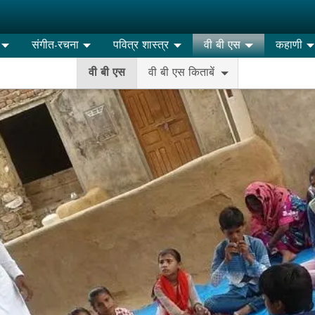
संगीत-रचना
पवित्र शास्त्र
वी बी एस
कहाणी
वी बी एस
वी बी एस किताबें