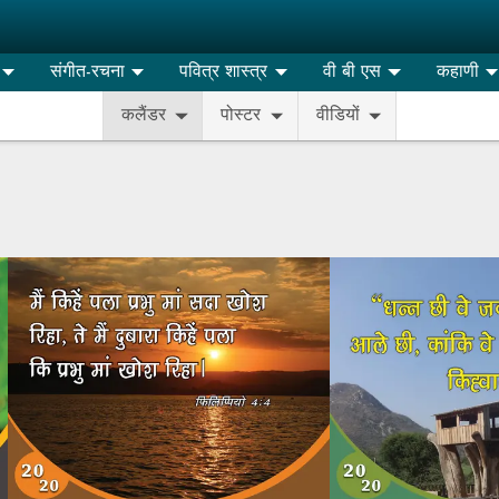
संगीत-रचना
पवित्र शास्त्र
वी बी एस
कहाणी
कलैंडर
पोस्टर
वीडियों