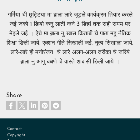
गर्मिया ची छुट्टिया मा ब़ाला लारे जुड़ले कार्यक्रम तियार करले
जई जको 1 ङियो कनु लाती कने 3 ङिहां तक सही समय पर
मेहले जई । ऐचे मा ब़ाला नु खास किताबी चे पाठा महु नैतिक
शिक्षा ङिली जाये, एक्शन गीते सिखाली जई, नृत्य सिखाला जाये,
लारे-लारे ही मनोरंजन चे लारे अलग-अलग तरीका चे जरिये
ब़ाला नु आगु बधणे चे वास्ते शाबासी ङिली जाये ।
Share
Footer
Contact
Copyright