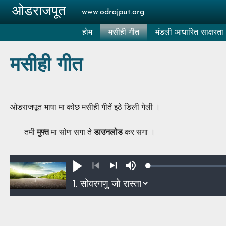
Skip to main content
ओडराजपूत
www.odrajput.org
होम
मसीही गीत
मंडली आधारित साक्षरता
मसीही गीत
ओडराजपूत भाषा मा कोछ मसीही गीतें इठे ङिली गेली ।
तमी
मुफ्त
मा सोण सगा ते
डाउनलोड
कर सगा ।
Loaded
:
Play
Mute
0.40%
Previous
Next