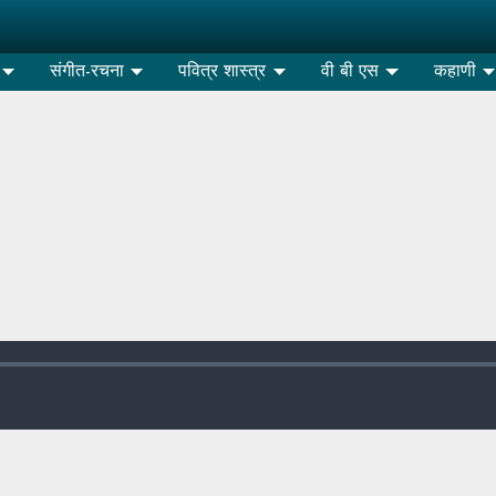
संगीत-रचना
पवित्र शास्त्र
वी बी एस
कहाणी