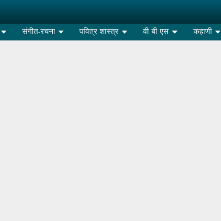
संगीत-रचना
पवित्र शास्त्र
वी बी एस
कहाणी